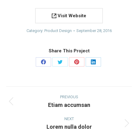
Visit Website
Category:
Product Design
September 28, 2016
Share This Project
Share
Share
Share
Share
on
on
on
on
Facebook
Twitter
Pinterest
LinkedIn
Project
navigation
PREVIOUS
Etiam accumsan
Previous
project:
NEXT
Lorem nulla dolor
Next
project: