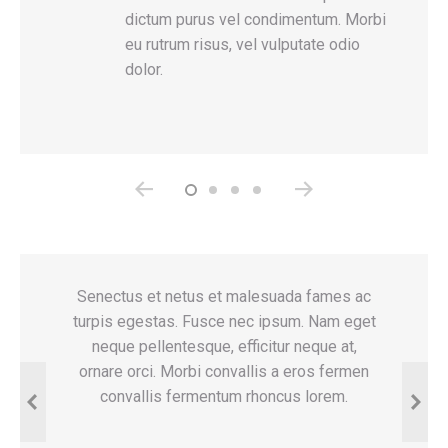
r
dictum purus vel condimentum. Morbi
eu rutrum risus, vel vulputate odio
dolor.
es ac
Senectus et netus et malesuada fames ac
G
m eget
turpis egestas. Fusce nec ipsum. Nam eget
sene
at,
neque pellentesque, efficitur neque at,
turp
ermen
ornare orci. Morbi convallis a eros fermen
neque
eget
convallis fermentum rhoncus lorem.
ferme